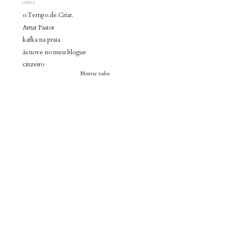
LINKS
o.Tempo.de.Criar.
Artur Pastor
kafka na praia
às nove no meu blogue
cinzeiro
Mostrar todos