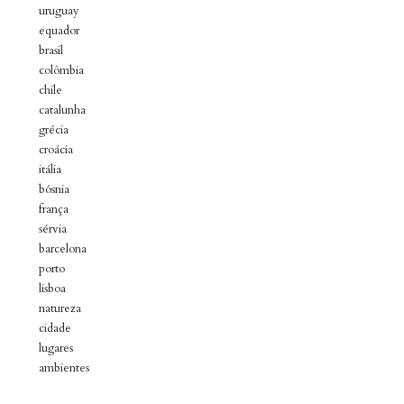
uruguay
equador
brasil
colômbia
chile
catalunha
grécia
croácia
itália
bósnia
frança
sérvia
barcelona
porto
lisboa
natureza
cidade
lugares
ambientes