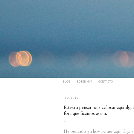
BLOG
SOBRE MIM
CONTACTO
20.3.12
Estava a pensar hoje colocar aqui algum
fora que ficamos assim:
_
He pensado en hoy poner aquí algo sobr