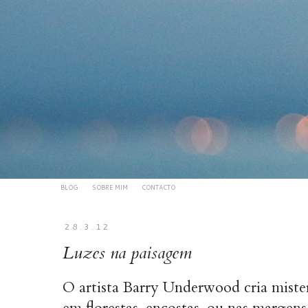
BLOG
SOBRE MIM
CONTACTO
28.3.12
Luzes na paisagem
O artista
Barry Underwood
cria mister
em florestas, encostas, ou nas margens