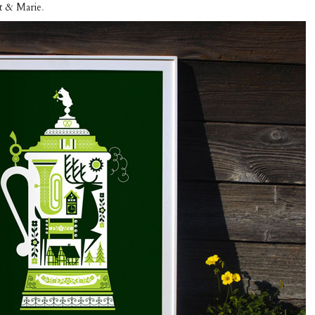
t & Marie
.