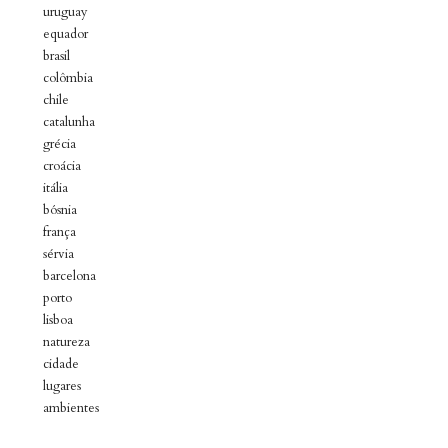
uruguay
equador
brasil
colômbia
chile
catalunha
grécia
croácia
itália
bósnia
frança
sérvia
barcelona
porto
lisboa
natureza
cidade
lugares
ambientes