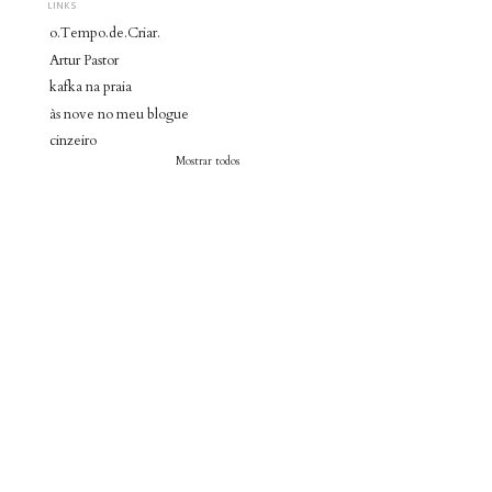
LINKS
o.Tempo.de.Criar.
Artur Pastor
kafka na praia
às nove no meu blogue
cinzeiro
Mostrar todos