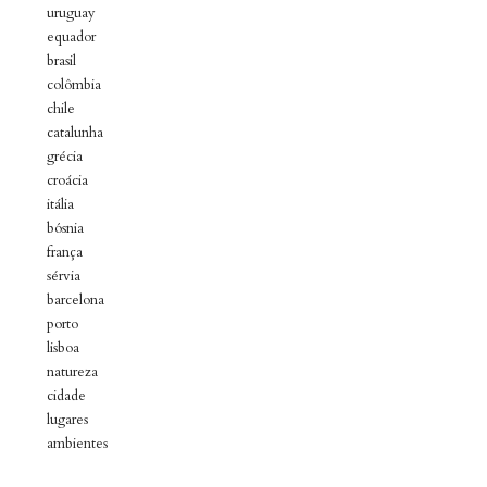
uruguay
equador
brasil
colômbia
chile
catalunha
grécia
croácia
itália
bósnia
frança
sérvia
barcelona
porto
lisboa
natureza
cidade
lugares
ambientes