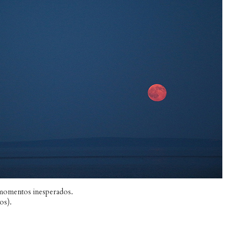
 momentos inesperados.
os).