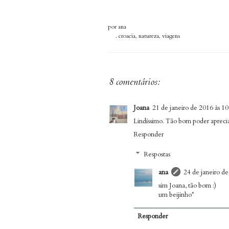
por
ana
.
croacia
,
natureza
,
viagens
8 comentários:
Joana
21 de janeiro de 2016 às 10
Lindíssimo. Tão bom poder apreciar
Responder
Respostas
ana
24 de janeiro de
sim Joana, tão bom :)
um beijinho*
Responder