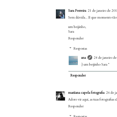
Sara Ferreira
21 de janeiro de 201
Sem dúvida... E que momento tão b
um beijinho,
Sara
Responder
Respostas
ana
24 de janeiro de
:) um beijinho Sara *
Responder
mariiana capela fotografia
26 de j
Adoro vir aqui, as tuas fotografias s
Responder
Respostas