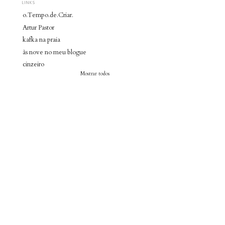
LINKS
o.Tempo.de.Criar.
Artur Pastor
kafka na praia
às nove no meu blogue
cinzeiro
Mostrar todos