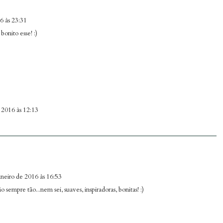
6 às 23:31
onito esse! :)
 2016 às 12:13
aneiro de 2016 às 16:53
ão sempre tão...nem sei, suaves, inspiradoras, bonitas! :)