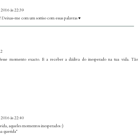
 2016 às 22:39
 Deixas-me com um sorriso com essas palavras ♥
22
esse momento exacto. E a receber a dádiva do inesperado na tua vida. Tão
 2016 às 22:40
vida, aqueles momentos inesperados :)
a querida*